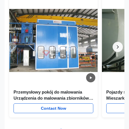
Przemysłowy pokój do malowania
Pojazdy sp
Urządzenia do malowania zbiorników
Mieszarka 
na wodę
śrutowania
Contact Now