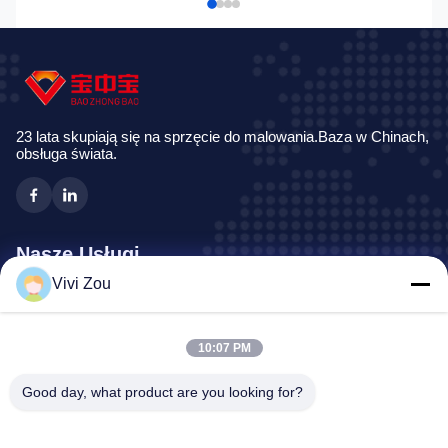
23 lata skupiają się na sprzęcie do malowania.Baza w Chinach,
obsługa świata.
Nasze Usługi
Vivi Zou
Linia do malowania pojazdów
Linia lakierów samochodowych
10:07 PM
Automatyczna linia malowania blach
Kabina lakiernicza do samochodów ciężarowych
Good day, what product are you looking for?
Kabina lakiernicza Bus