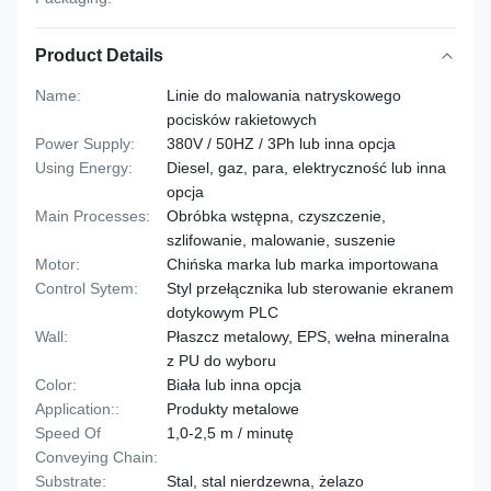
Product Details
Name:
Linie do malowania natryskowego
pocisków rakietowych
Power Supply:
380V / 50HZ / 3Ph lub inna opcja
Using Energy:
Diesel, gaz, para, elektryczność lub inna
opcja
Main Processes:
Obróbka wstępna, czyszczenie,
szlifowanie, malowanie, suszenie
Motor:
Chińska marka lub marka importowana
Control Sytem:
Styl przełącznika lub sterowanie ekranem
dotykowym PLC
Wall:
Płaszcz metalowy, EPS, wełna mineralna
z PU do wyboru
Color:
Biała lub inna opcja
Application::
Produkty metalowe
Speed Of
1,0-2,5 m / minutę
Conveying Chain:
Substrate:
Stal, stal nierdzewna, żelazo