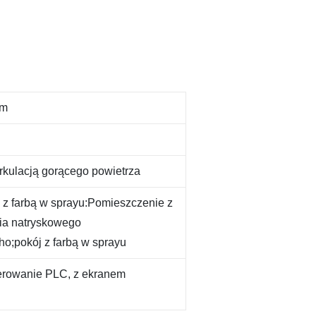
em
yrkulacją gorącego powietrza
z farbą w sprayu:Pomieszczenie z
ia natryskowego
o;pokój z farbą w sprayu
sterowanie PLC, z ekranem