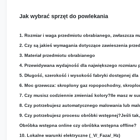
Jak wybrać sprzęt do powlekania
1. Rozmiar i waga przedmiotu obrabianego, zwłaszcza m
2. Czy są jakieś wymagania dotyczące zawieszenia prz
3. Materiał przedmiotu obrabianego
4. Przewidywana wydajność dla największego rozmiaru p
5. Długość, szerokość i wysokość fabryki dostępnej dla
6. Moc grzewcza: skroplony gaz ropopochodny, skroplon
7. Czy musisz codziennie zmieniać kolory?Ile masz w s
8. Czy potrzebujesz automatycznego malowania lub ma
9. Czy potrzebujesz procesu obróbki wstępnej?Jeśli tak
Obróbka wstępna online czy obróbka wstępna offline?
10. Lokalne warunki elektryczne (_V/_Faza/_Hz)