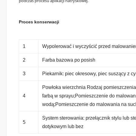
podczas procesu aplikacji natryskowej.
Proces konserwacji
1
Wypolerować i wyczyścić przed malowani
2
Farba bazowa po posish
3
Piekarnik: piec okresowy, piec suszący z c
Powłoka wierzchnia Rodzaj pomieszczenia 
4
farbą w sprayu;Pomieszczenie do malowan
wodą;Pomieszczenie do malowania na such
System sterowania: przełącznik stylu lub 
5
dotykowym lub bez