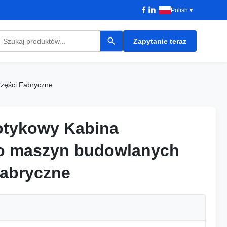
Polish
▼
Zapytanie teraz
zęści Fabryczne
otykowy Kabina
otykowy Kabina
do maszyn budowlanych
do maszyn budowlanych
fabryczne
fabryczne