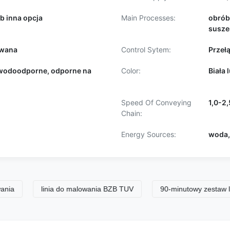
ub inna opcja
Main Processes:
obrób
susze
owana
Control Sytem:
Przeł
 wodoodporne, odporne na
Color:
Biała 
Speed Of Conveying
1,0-2
Chain:
Energy Sources:
woda,
linia do malowania BZB TUV
90-minutowy zestaw linii lakie