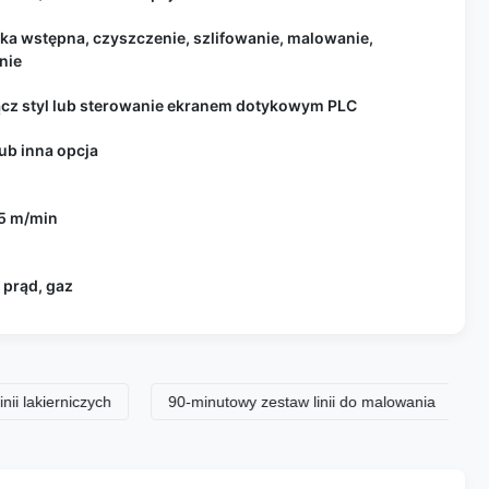
ka wstępna, czyszczenie, szlifowanie, malowanie,
nie
ącz styl lub sterowanie ekranem dotykowym PLC
lub inna opcja
,5 m/min
 prąd, gaz
rniczych
90-minutowy zestaw linii do malowania
linia d