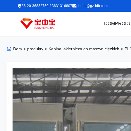
86-20-36832750-13631316807
phebe@gz-btb.com
DOM
PROD
Dom
>
produkty
>
Kabina lakiernicza do maszyn ciężkich
>
PLC