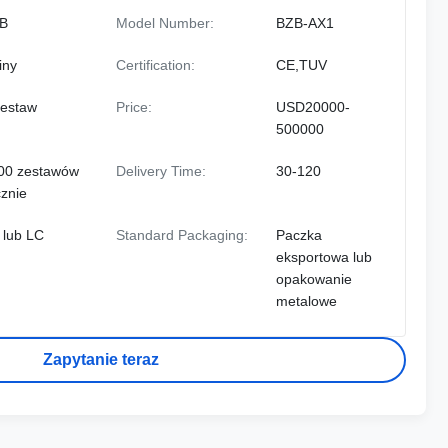
B
Model Number:
BZB-AX1
iny
Certification:
CE,TUV
zestaw
Price:
USD20000-
500000
00 zestawów
Delivery Time:
30-120
cznie
 lub LC
Standard Packaging:
Paczka
eksportowa lub
opakowanie
metalowe
Zapytanie teraz