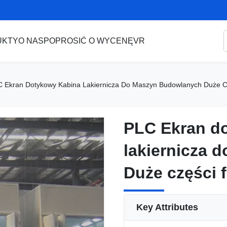
UKTY
O NAS
POPROSIĆ O WYCENĘ
VR
 Ekran Dotykowy Kabina Lakiernicza Do Maszyn Budowlanych Duże C
PLC Ekran d
PLC Ekran d
lakiernicza 
lakiernicza 
Duże części 
Duże części 
Key Attributes